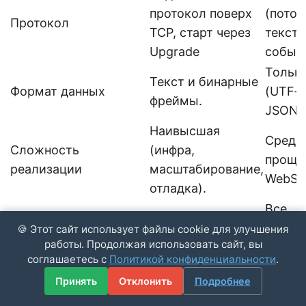
протокол поверх
(поток
Протокол
TCP, старт через
текст
Upgrade
событи
Только
Текст и бинарные
Формат данных
(UTF‑8
фреймы.
JSON.
Наивысшая
Средня
Сложность
(инфра,
проще
реализации
масштабирование,
WebSo
отладка).
Все
Поддержка
Все современные
совре
🍪 Этот сайт использует файлы cookie для улучшения
работы. Продолжая использовать сайт, вы
браузерами
браузеры.
кроме
соглашаетесь с
Политикой конфиденциальности
.
старых
Принять
Отклонить
Подробнее
Встро
Нужна реализация