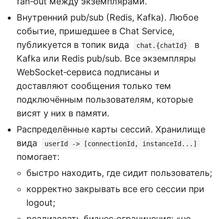
fan‑out между экземплярами.
Внутренний pub/sub (Redis, Kafka). Любое
событие, пришедшее в Chat Service,
публикуется в топик вида
в
chat.{chatId}
Kafka или Redis pub/sub. Все экземпляры
WebSocket‑сервиса подписаны и
доставляют сообщения только тем
подключённым пользователям, которые
висят у них в памяти.
Распределённые карты сессий. Хранилище
вида
userId -> [connectionId, instanceId...]
помогает:
быстро находить, где сидит пользователь;
корректно закрывать все его сессии при
logout;
реализовать бизнес‑ограничения: «не