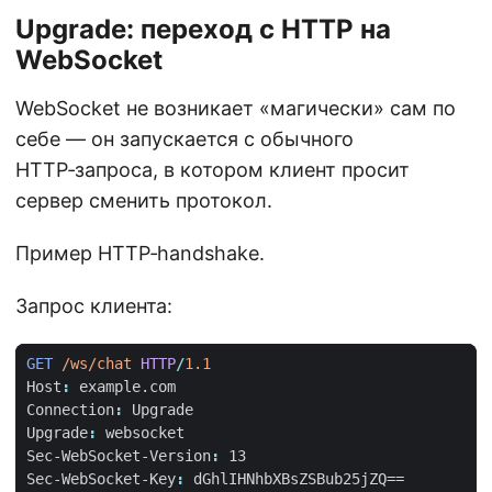
Upgrade: переход с HTTP на
WebSocket
WebSocket не возникает «магически» сам по
себе — он запускается с обычного
HTTP‑запроса, в котором клиент просит
сервер сменить протокол.
Пример HTTP‑handshake.
Запрос клиента:
GET
/ws/chat
HTTP
/
1.1
Host
:
example.com
Connection
:
Upgrade
Upgrade
:
websocket
Sec-WebSocket-Version
:
13
Sec-WebSocket-Key
:
dGhlIHNhbXBsZSBub25jZQ==