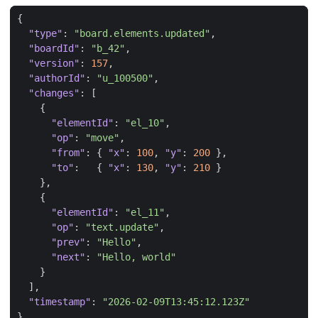
{
"type"
:
"board.elements.updated"
,
"boardId"
:
"b_42"
,
"version"
:
157
,
"authorId"
:
"u_100500"
,
"changes"
:
[
{
"elementId"
:
"el_10"
,
"op"
:
"move"
,
"from"
:
{
"x"
:
100
,
"y"
:
200
},
"to"
:
{
"x"
:
130
,
"y"
:
210
}
},
{
"elementId"
:
"el_11"
,
"op"
:
"text.update"
,
"prev"
:
"Hello"
,
"next"
:
"Hello, world"
}
],
"timestamp"
:
"2026-02-09T13:45:12.123Z"
}