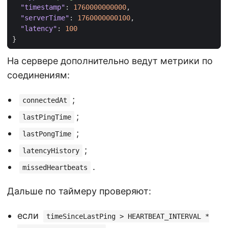
"timestamp"
:
1760000000000
,
"serverTime"
:
1760000000100
,
"latency"
:
100
}
На сервере дополнительно ведут метрики по
соединениям:
;
connectedAt
;
lastPingTime
;
lastPongTime
;
latencyHistory
.
missedHeartbeats
Дальше по таймеру проверяют:
если
timeSinceLastPing > HEARTBEAT_INTERVAL *