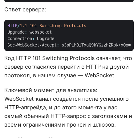
Ответ сервера:
HTTP
/
1.1
101
Switching Protocols
Upgrade
:
websocket
Connection
:
Upgrade
Sec-WebSocket-Accept
:
s3pPLMBiTxaQ9kYGzzhZRbK+xOo=
Код HTTP 101 Switching Protocols означает, что
сервер согласился перейти с HTTP на другой
протокол, в нашем случае — WebSocket.
Ключевой момент для аналитика:
WebSocket‑канал создаётся после успешного
HTTP‑апгрейда, и до этого момента у вас
самый обычный HTTP‑запрос с заголовками и
всеми ограничениями прокси и шлюзов.