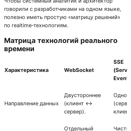
Чтобы системный аналитик и архитектор
говорили с разработчиками на одном языке,
полезно иметь простую «матрицу решений»
по realtime‑технологиям.
Матрица технологий реального
времени
SSE
Характеристика
WebSocket
(Serve
Events
Двустороннее
Однос
Направление данных
(клиент ↔
(серв
сервер).
клиент
Отдельный
Чисты