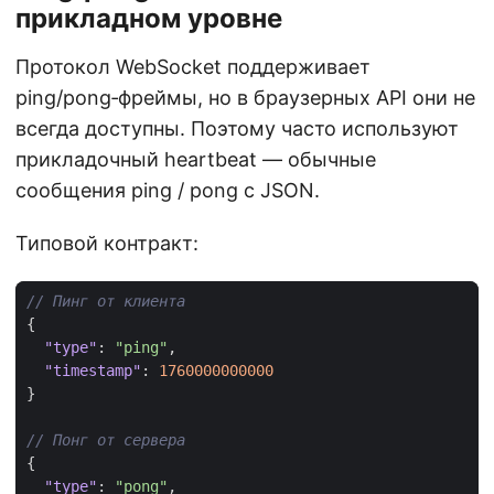
прикладном уровне
Протокол WebSocket поддерживает
ping/pong‑фреймы, но в браузерных API они не
всегда доступны. Поэтому часто используют
прикладочный heartbeat — обычные
сообщения ping / pong с JSON.
Типовой контракт:
{
"type"
:
"ping"
,
"timestamp"
:
1760000000000
}
{
"type"
:
"pong"
,