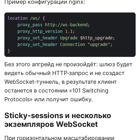
Пример конфигурации nginx:
location
/ws/
{
proxy_pass
http://ws-backend
;
proxy_http_version
1
.1
;
proxy_set_header
Upgrade
$http_upgrade
;
proxy_set_header
Connection
"upgrade"
;
}
Без этого апгрейд не произойдёт: шлюз будет
видеть обычный HTTP‑запрос и не создаст
WebSocket‑туннель, в результате клиент
останется в состоянии «101 Switching
Protocols» или получит ошибку.
Sticky‑sessions и несколько
экземпляров WebSocket
При горизонтальном масштабировании