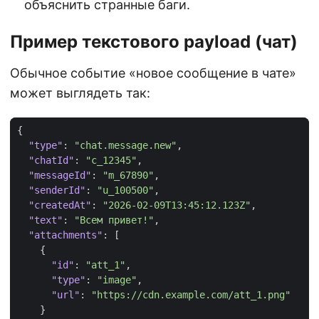
объяснить странные баги.
Пример текстового payload (чат)
Обычное событие «новое сообщение в чате»
может выглядеть так:
{
"type"
:
"chat.message.new"
,
"chatId"
:
"c_12345"
,
"messageId"
:
"m_67890"
,
"senderId"
:
"u_100500"
,
"createdAt"
:
"2026-02-09T13:45:12.123Z"
,
"text"
:
"Всем привет!"
,
"attachments"
:
[
{
"id"
:
"att_1"
,
"type"
:
"image"
,
"url"
:
"https://cdn.example.com/att_1.png"
}