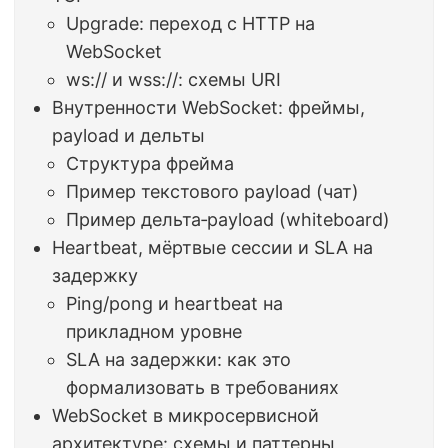
Upgrade: переход с HTTP на
WebSocket
ws:// и wss://: схемы URI
Внутренности WebSocket: фреймы,
payload и дельты
Структура фрейма
Пример текстового payload (чат)
Пример дельта‑payload (whiteboard)
Heartbeat, мёртвые сессии и SLA на
задержку
Ping/pong и heartbeat на
прикладном уровне
SLA на задержки: как это
формализовать в требованиях
WebSocket в микросервисной
архитектуре: схемы и паттерны