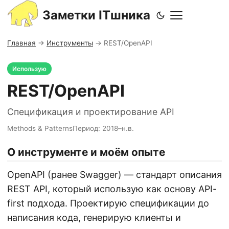
Заметки ITшника
Главная
→
Инструменты
→
REST/OpenAPI
Использую
REST/OpenAPI
Спецификация и проектирование API
Methods & Patterns
Период: 2018–н.в.
О инструменте и моём опыте
OpenAPI (ранее Swagger) — стандарт описания
REST API, который использую как основу API-
first подхода. Проектирую спецификации до
написания кода, генерирую клиенты и