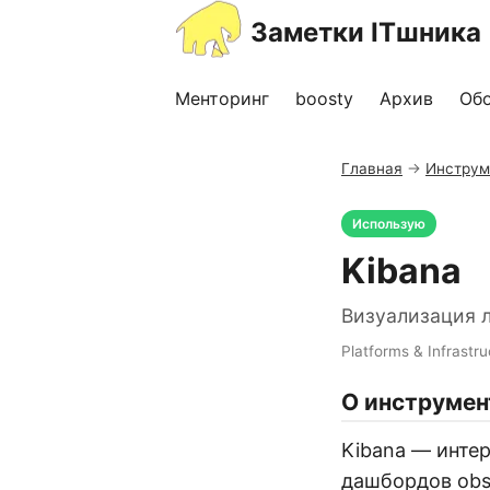
Заметки ITшника
Менторинг
boosty
Архив
Об
Главная
→
Инструм
Использую
Kibana
Визуализация л
Platforms & Infrastru
О инструмен
Kibana — интер
дашбордов obse