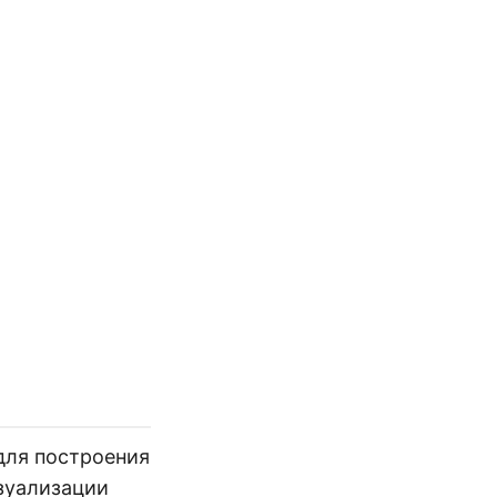
 для построения
изуализации