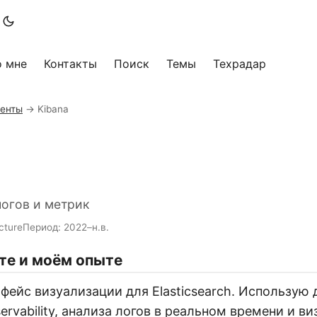
о мне
Контакты
Поиск
Темы
Техрадар
енты
→
Kibana
огов и метрик
cture
Период: 2022–н.в.
те и моём опыте
фейс визуализации для Elasticsearch. Использую
rvability, анализа логов в реальном времени и в