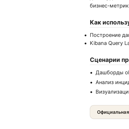
бизнес-метрик
Как использ
Построение да
Kibana Query L
Сценарии п
Дашборды obs
Анализ инци
Визуализаци
Официальная