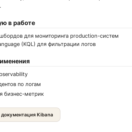
.
ую в работе
шбордов для мониторинга production-систем
anguage (KQL) для фильтрации логов
рименения
ervability
дентов по логам
я бизнес-метрик
 документация Kibana