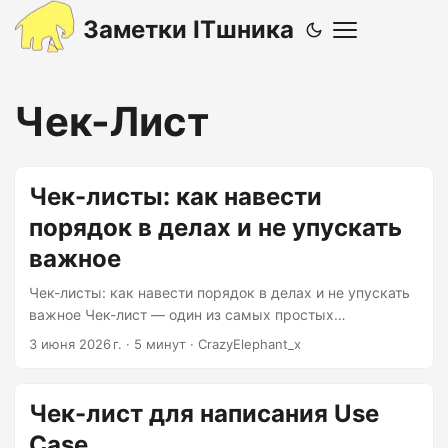
Заметки ITшника
Чек-Лист
Чек-листы: как навести
порядок в делах и не упускать
важное
Чек-листы: как навести порядок в делах и не упускать
важное Чек-лист — один из самых простых
инструментов организации, который помогает
3 июня 2026 г.
·
5 минут
·
CrazyElephant_x
разгрузить голову, снизить количество ошибок и
сделать повседневные дела понятнее и спокойнее. Чек-
листы используют и в работе, и в личной жизни: от
Чек-лист для написания Use
подготовки проекта до сборов в отпуск. На первый
Case
взгляд это просто список пунктов с галочками. Но на