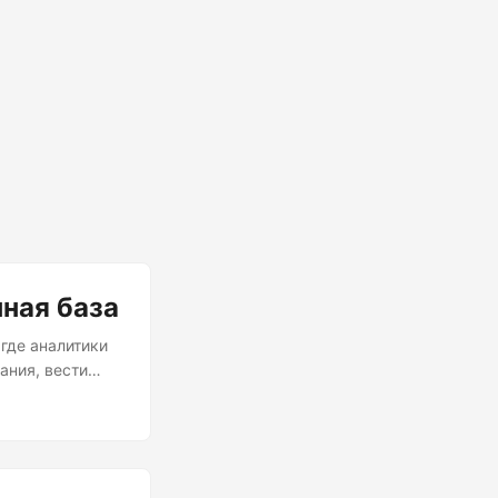
ная база
где аналитики
ания, вести
свои решения
ание
в жарких
троим лунапарк