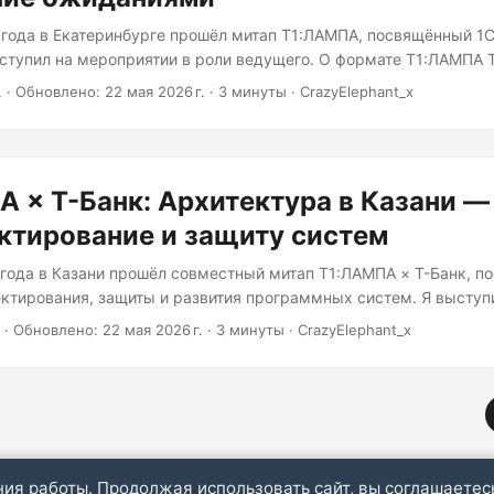
 года в Екатеринбурге прошёл митап Т1:ЛАМПА, посвящённый 1С
ыступил на мероприятии в роли ведущего. О формате Т1:ЛАМПА
ональных встреч ИТ-холдинга Т1 с акцентом на практические 
.
·
Обновлено: 22 мая 2026 г.
·
3 минуты
·
CrazyElephant_x
овую атмосферу. В программу входят: ...
 × Т-Банк: Архитектура в Казани —
ктирование и защиту систем
 года в Казани прошёл совместный митап Т1:ЛАМПА × Т-Банк, 
ктирования, защиты и развития программных систем. Я выступ
роли ведущего. О формате Т1:ЛАМПА Т1:ЛАМПА — это серия пр
·
Обновлено: 22 мая 2026 г.
·
3 минуты
·
CrazyElephant_x
инга Т1 с акцентом на практические доклады, живое общение 
ограмму входят: ...
ения работы. Продолжая использовать сайт, вы соглашаетес