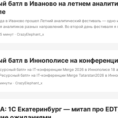
й батл в Иваново на летнем аналит
ле
ода в Иваново прошел Летний аналитический фестиваль — одно 
я аналитиков разных направлений. Во второй день фестиваля я
ый баттл» в роли ведущего воркшопа, вместе с Алиной Цыганк
5 минут
·
CrazyElephant_x
пании ИнфоТеКС. О формате ресурсного баттла Когда ресурсов в
 именно в таких условиях рождаются сильные решения и зрелы
е цена ошибки высока: сорванные дедлайны, конфликты, выгоран
й батл в Иннополисе на конференц
сурсный батл» на IT‑конференции Merge 2026 в Иннополисе 18 
«Ресурсный батл» на IT‑конференции Merge Tatarstan2026 в Инн
ехнологий и крупнейшем IT‑хабе Поволжья. Это командная игра
минуты
·
CrazyElephant_x
урсами, переговоры и принятие решений в условиях неопределё
л на отдельном воркшоп‑треке и собрал полный зал. В программ
ркшоп «Ресурсный батл» — командную игру по добыче ресурсо
 переговорам внутри IT‑проекта. Формат отлично лег в атмосфе
: 1С Екатеринбург — митап про EDT,
ивое общение, нетворкинг и практический разбор типичных кон
ние ожиданиями