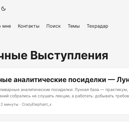
о мне
Контакты
Поиск
Темы
Техрадар
чные Выступления
ые аналитические посиделки — Лун
оливарные аналитические посиделки: Лунная база — практикум, 
аний собрались не слушать лекции, а работать: добывать требов
смежными командами, проектировать интеграцию и защищать 
·
2 минуты
·
CrazyElephant_x
ми. Формат родился из простой идеи: аналитика — это не рисов
нотации. Это дипломатия, борьба за требования и поиск истины 
у вместо синтетического учебного кейса — реальная задача: с