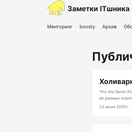
Заметки ITшника
Менторинг
boosty
Архив
Об
Публи
Холиварн
Что это было Х
из разных комп
переговоры со 
23 июня 2026 г.
перед эксперта
квадратиков в 
спорах. Поэтом
на луне. ...