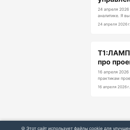
24 апреля 2026
аналитике. Я в
серия професси
24 апреля 2026 г
общение и ламп
Т1:ЛАМПА
про прое
16 апреля 2026
практикам прое
мероприятии в 
16 апреля 2026 г.
встреч ИТ-холд
атмосферу. В пр
🍪 Этот сайт использует файлы cookie для улучш