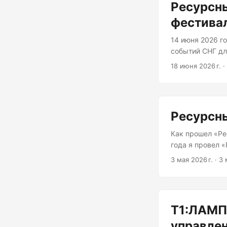
Ресурсны
фестива
14 июня 2026 г
событий СНГ дл
класс «Ресурсн
18 июня 2026 г.
·
аналитиком ком
задачи горят —
реальной работ
Ресурсны
Как прошел «Ре
года я провел 
городе умных т
3 мая 2026 г.
·
3 
управление рес
раз батл проше
мы привезли во
планированию и
Т1:ЛАМПА
конференции: ж
командах. ...
управле