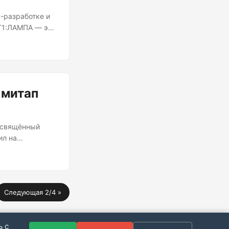
-разработке и
 Т1:ЛАМПА — это
доклады, живое
 митап
посвящённый
ил на
офессиональных
и ламповую
Следующая 2/4 »
ь с